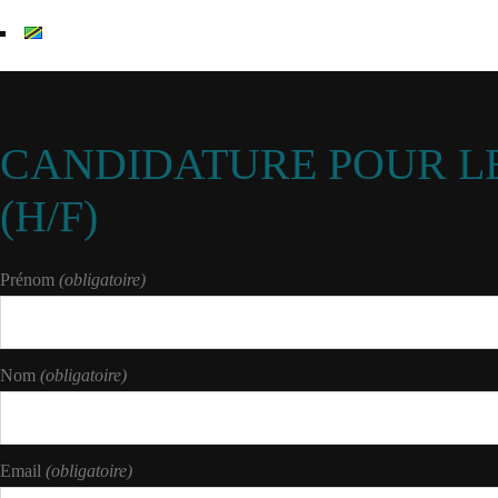
English
CANDIDATURE POUR L
(H/F)
Prénom
(obligatoire)
Nom
(obligatoire)
Email
(obligatoire)