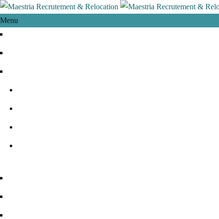
Menu
Accueil
Qui sommes-nous
Nos activités
Recrutement
Relocation
Formation
Conseil
+
Nos offres d’emploi
Conseils
Candidature Spontanée