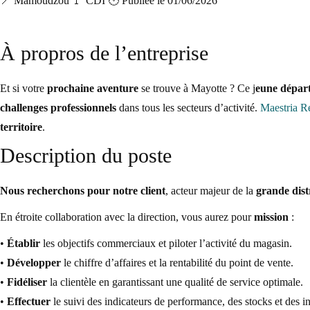
📍 Mamoudzou
🚩 CDI
🕑 Publiée le 01/06/2026
À propros de l’entreprise
Et si votre
prochaine aventure
se trouve à Mayotte ? Ce j
eune dépar
challenges professionnels
dans tous les secteurs d’activité.
Maestria R
territoire
.
Description du poste
Nous recherchons pour notre client
, acteur majeur de la
grande dist
En étroite collaboration avec la direction, vous aurez pour
mission
:
•
Établir
les objectifs commerciaux et piloter l’activité du magasin.
•
Développer
le chiffre d’affaires et la rentabilité du point de vente.
•
Fidéliser
la clientèle en garantissant une qualité de service optimale.
•
Effectuer
le suivi des indicateurs de performance, des stocks et des i