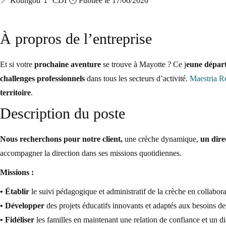
📍 Koungou
🚩 CDI
🕑 Publiée le 17/06/2026
À propros de l’entreprise
Et si votre
prochaine aventure
se trouve à Mayotte ? Ce j
eune dépar
challenges professionnels
dans tous les secteurs d’activité.
Maestria R
territoire
.
Description du poste
Nous recherchons pour notre client,
une crèche dynamique,
un dire
accompagner la direction dans ses missions quotidiennes.
Missions :
• Établir
le suivi pédagogique et administratif de la crèche en collabora
• Développer
des projets éducatifs innovants et adaptés aux besoins de
• Fidéliser
les familles en maintenant une relation de confiance et un di