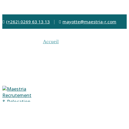
(+262) 0269 63 13 13
mayotte@maestria-r.com
Accueil
Qui sommes-nous
Nos activités
Nos offres d’emploi
Conseils
Candidature Spontanée