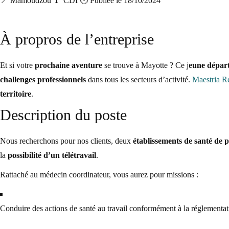
📍 Mamoudzou
🚩 CDI
🕑 Publiée le 18/10/2024
À propros de l’entreprise
Et si votre
prochaine aventure
se trouve à Mayotte ? Ce j
eune dépar
challenges professionnels
dans tous les secteurs d’activité.
Maestria R
territoire
.
Description du poste
Nous recherchons pour nos clients, deux
établissements de santé de 
la
possibilité d’un télétravail
.
Rattaché au médecin coordinateur, vous aurez pour missions :
Conduire des actions de santé au travail conformément à la réglementati