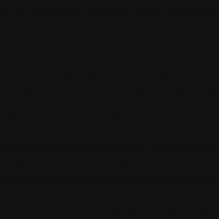
RH, etc.) Leur approche est beaucoup plus restreinte, ce qui garantit u
plus rapide.
Les avantages du job board
Les employeurs déposent leurs annonces sur ces bourses de l’emploi, et 
chercheurs d’emploi peuvent, à titre gratuit, faire partie de la CVthèque
pour qu’il fasse partie d’une riche base de données. Ces CV sont ensuit
temps réel, par les recruteurs qui s’acquittent d’un abonnement sur le sit
En s’inscrivant également au &quot;push-mail&quot;, le candidat recevr
systématiquement des mails lorsqu’une annonce répondant à ses critères
est très pratique et représente un énorme gain de temps car le postulant 
consulter régulièrement toutes les pages du site, mais sera directement d
susceptible de l’intéresser.
Par ailleurs, les job-boards peuvent créer des partenariats avec les rés