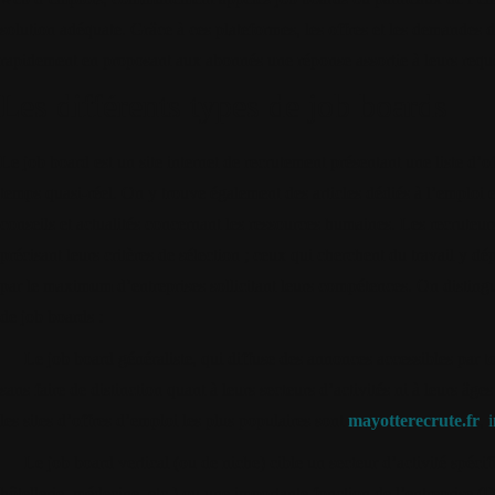
solution adéquate. Grâce à ces plateformes, les offres et les demandes d
rapidement en proposant aux abonnés une réponse assortie à leurs requ
Les différents types de job boards
Le job board est un site internet de recrutement présentant une liste d’o
temps quasi-réel. On y trouve également des articles dédiés à l’emploi 
conseils et actualités concernant les ressources humaines. Les recruteur
précisant leurs critères de sélection ; ceux qui cherchent du travail y d
par le maximum d’entreprises sollicitant leurs compétences. On distin
de job boards :
Le job board généraliste, qui diffuse des annonces accessibles par 
sans faire de distinction quant à leurs secteurs d’activités ni à leurs âg
les sites d’offres d’emploi les plus populaires sont
mayotterecrute.fr
,
Le job board vertical (ou de niche) cible un secteur d’activité spécif
hôtellerie, médecine, etc.) ou une importante fonction de l’entreprise (D