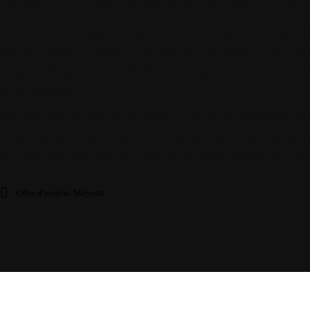
actuellement) pour profiter pleinement de leurs avantages sur la toile.
Les panneaux de l’emploi procurent réellement de sérieux avantages, ta
pour les chercheurs d’emploi, de par leur efficacité et leur rapidité à tra
d’emploi. Presque en temps réel, les deux protagonistes sont informés 
qu’ils ont postées.
Pour maximiser ses chances de réussite sur un job board néanmoins, il c
critères tels que le degré de satisfaction des abonnés ou des demandeurs 
ou le niveau de trafic, mesuré en nombre de visiteurs uniques par mois.
Offre d’emploi Mayotte