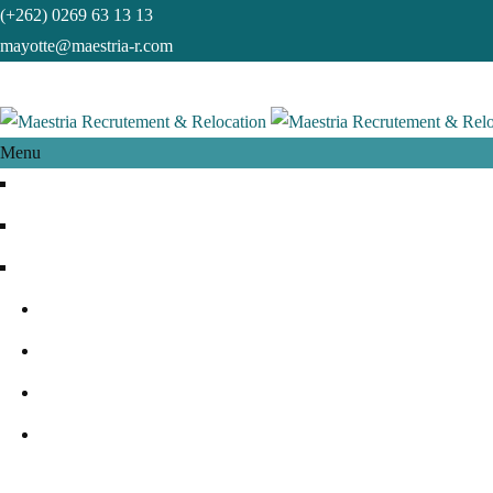
(+262) 0269 63 13 13
mayotte@maestria-r.com
Menu
Accueil
Qui sommes-nous
Nos activités
Recrutement
Relocation
Formation
Conseil
+